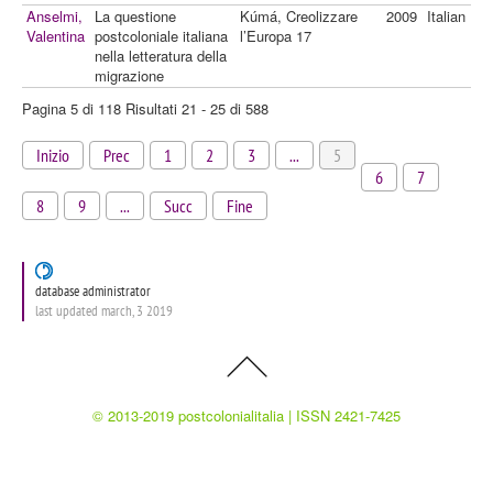
Anselmi,
La questione
Kúmá, Creolizzare
2009
Italian
Valentina
postcoloniale italiana
l’Europa 17
nella letteratura della
migrazione
Pagina 5 di 118 Risultati 21 - 25 di 588
Inizio
Prec
1
2
3
...
5
6
7
8
9
...
Succ
Fine
database administrator
last updated march, 3 2019
© 2013-2019 postcolonialitalia | ISSN 2421-7425