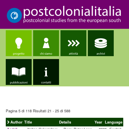
Pagina 5 di 118 Risultati 21 - 25 di 588
Author
Title
Details
Year
Language