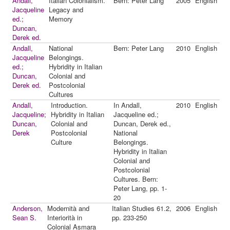
Andall,
Italian Colonialism.
Bern: Peter Lang
2005
English
Jacqueline
Legacy and
ed.;
Memory
Duncan,
Derek ed.
Andall,
National
Bern: Peter Lang
2010
English
Jacqueline
Belongings.
ed.;
Hybridity in Italian
Duncan,
Colonial and
Derek ed.
Postcolonial
Cultures
Andall,
Introduction.
In Andall,
2010
English
Jacqueline;
Hybridity in Italian
Jacqueline ed.;
Duncan,
Colonial and
Duncan, Derek ed.,
Derek
Postcolonial
National
Culture
Belongings.
Hybridity in Italian
Colonial and
Postcolonial
Cultures. Bern:
Peter Lang, pp. 1-
20
Anderson,
Modernità and
Italian Studies 61.2,
2006
English
Sean S.
Interiorità in
pp. 233-250
Colonial Asmara